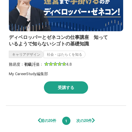
ディベロッパーとゼネコンの仕事講座 知って
いるようで知らないシゴトの基礎知識
キャリアデザイン
社会・はたらくを知る
難易度：
初級
評価：
4.8
My CareerStudy編集部
受講する
前の20件
次の20件
1