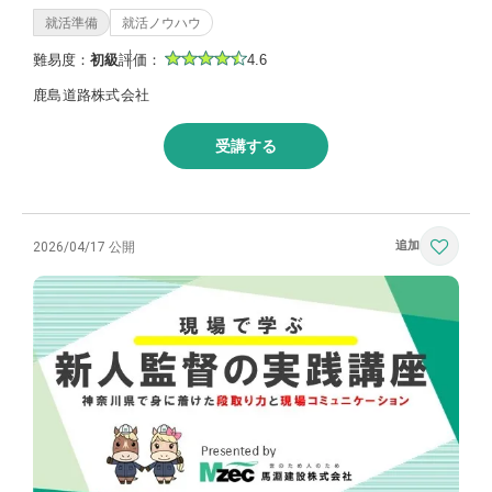
就活準備
就活ノウハウ
難易度：
初級
評価：
4.6
鹿島道路株式会社
受講する
2026/04/17 公開