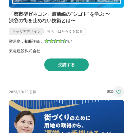
「都市型ゼネコン」最前線の“シゴト”を学ぶ 〜
渋谷の街を止めない技術とは〜
キャリアデザイン
社会・はたらくを知る
難易度：
初級
評価：
4.7
東急建設株式会社
受講する
2023/10/20 公開