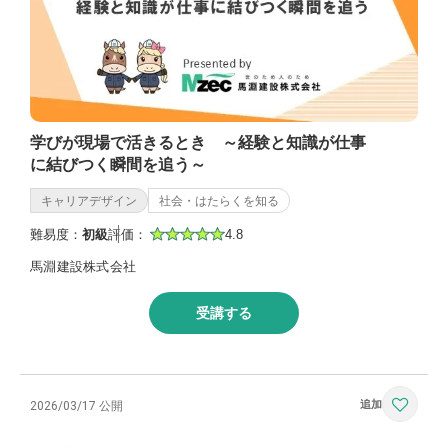
学びが現場で活きるとき ～経験と知識が仕事
に結びつく瞬間を追う～
キャリアデザイン
社会・はたらくを知る
難易度：
初級
評価：
4.8
馬淵建設株式会社
受講する
2026/03/17 公開