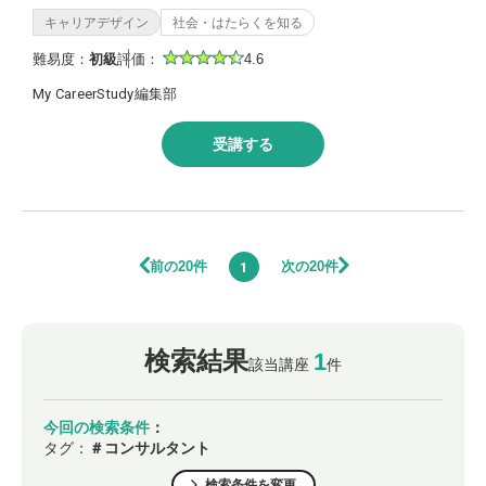
キャリアデザイン
社会・はたらくを知る
難易度：
初級
評価：
4.6
My CareerStudy編集部
受講する
前の20件
次の20件
1
検索結果
1
該当講座
件
今回の検索条件
：
タグ：
＃コンサルタント
検索条件を変更