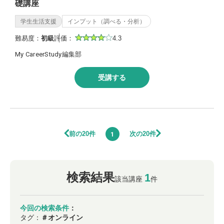
礎講座
学生生活支援
インプット（調べる・分析）
難易度：
初級
評価：
4.3
My CareerStudy編集部
受講する
前の20件
次の20件
1
検索結果
1
該当講座
件
今回の検索条件
：
タグ：
＃オンライン