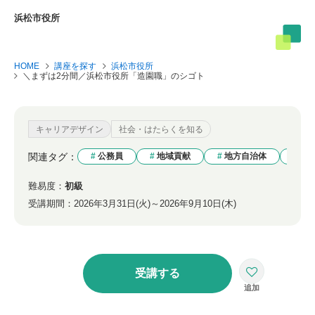
浜松市役所
HOME
講座を探す
浜松市役所
＼まずは2分間／浜松市役所「造園職」のシゴト
キャリアデザイン
社会・はたらくを知る
関連タグ：
公務員
地域貢献
地方自治体
仕
難易度：
初級
受講期間：
2026年3月31日(火)～2026年9月10日(木)
受講する