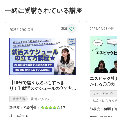
一緒に受講されている講座
2026/04/03 公開
2025/12/02 公開
エスピック社
【10分で焦りも迷いもすっき
かせる〇〇力
り！】就活スケジュールの立て方講
キャリアデザイ
座
就活準備
就活ノウハウ
社会・はたらく
難易度：
初級
評価：
4.7
難易度：
初級
評価
株式会社H4