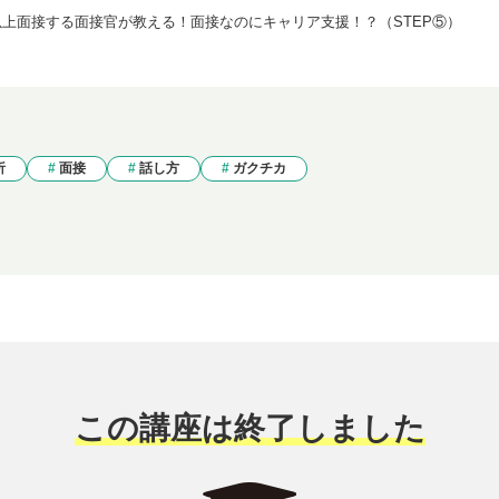
人以上面接する面接官が教える！面接なのにキャリア支援！？（STEP⑤）
析
面接
話し方
ガクチカ
この講座は終了しました