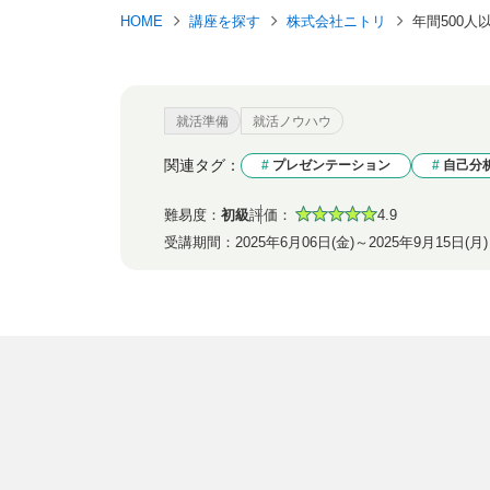
HOME
講座を探す
株式会社ニトリ
年間500
就活準備
就活ノウハウ
関連タグ：
プレゼンテーション
自己分
難易度：
初級
評価：
4.9
受講期間：
2025年6月06日(金)～2025年9月15日(月)