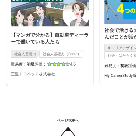
社会で活きる
【マンガで分かる】自動車ディーラ
んだことが活
ーで働いている人たち
キャリアデザイ
社会人基礎力
社会人基礎力（Basic）
社会・はたらく
難易度：
初級
評価：
4.6
難易度：
初級
評価
三重トヨペット株式会社
My CareerStud
ページTOPへ