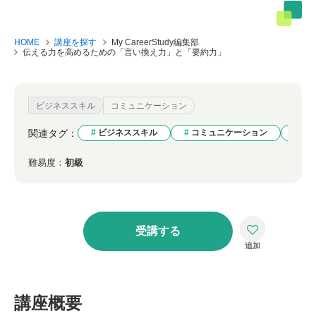
HOME
講座を探す
My CareerStudy編集部
伝える力を高めるための「言い換え力」と「要約力」
ビジネススキル
コミュニケーション
関連タグ：
ビジネススキル
コミュニケーション
想
難易度：
初級
受講する
講座概要