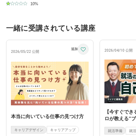
10%
一緒に受講されている講座
2026/04/10 公開
2026/05/22 公開
【今すぐでき
本当に向いている仕事の見つけ方
ロが教える“
方
キャリアデザイン
キャリアアップ
就活準備
就