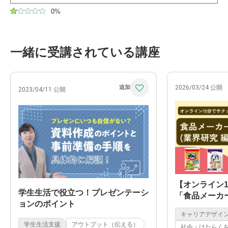
0%
一緒に受講されている講座
2026/03/24 公開
2023/04/11 公開
【オンライン
学生生活で役立つ！プレゼンテーシ
「食品メーカ
ョンのポイント
(業界研究編)
キャリアデザイ
学生生活支援
アウトプット（伝える）
社会・はたらく