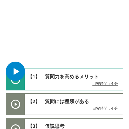
【1】 質問力を高めるメリット​
目安時間：4 分
【2】 質問には種類がある​
目安時間：4 分
【3】 仮説思考​