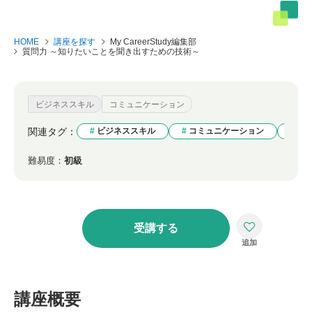
HOME
講座を探す
My CareerStudy編集部
質問力 ～知りたいことを聞き出すための技術～
ビジネススキル
コミュニケーション
関連タグ：
ビジネススキル
コミュニケーション
質
難易度：
初級
受講する
講座概要