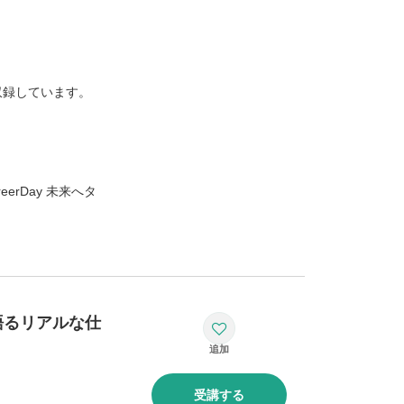
収録しています。
erDay 未来へタ
語るリアルな仕
受講する