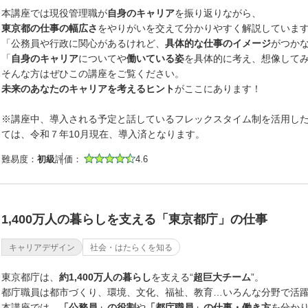
本講座では現役管理職が
自身のキャリア
を振り返りながら、
東京都の仕事の幅広さ
をやりがいを交えて分かりやすく解説していま
「公務員や行政に関心があるけれど、
具体的な仕事のイメージ
がつか
「
自身のキャリア
についてや
働いている姿
を具体的に考え、想像して
そんな方はぜひこの講座をご覧ください。
未来のあなたのキャリアを考えるヒント
がここにあります！
※講座中、導入される予定と話しているフレックスタイム制を活用した
ては、令和７年10月現在、導入済となります。
難易度：
初級
評価：
4.6
1,400万人の暮らしを支える「東京都庁」の仕事
キャリアデザイン
社会・はたらくを知る
東京都庁は、
約1,400万人の暮らし
を支える“
超巨大チーム
”。
都庁職員は都市づくり、環境、文化、福祉、教育…いろんな分野で活
本講座では、
「公務員」の役割
や
「都庁職員」の仕事・働き方
を分か