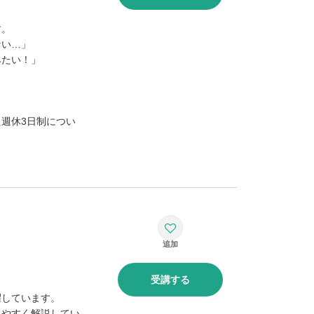
す。
ない…」
みたい！」
週休3日制につい
受講する
躍しています。
りやすく解説してい