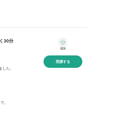
く30分
受講する
しました。
まで、