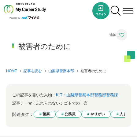
被害者のために
HOME
記事を読む
山梨県警察本部
被害者のために
この記事を書いた人物：
K.T・山梨県警察本部警務部警務課
記事テーマ：
忘れられないシゴトでの一言
関連タグ：
警察
公務員
やりがい
人との繋