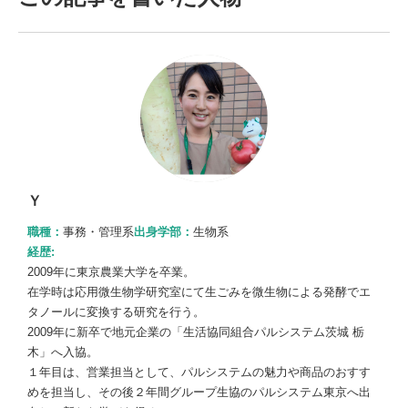
Ｙ
職種：
事務・管理系
出身学部：
生物系
経歴:
2009年に東京農業大学を卒業。
在学時は応用微生物学研究室にて生ごみを微生物による発酵でエ
タノールに変換する研究を行う。
2009年に新卒で地元企業の「生活協同組合パルシステム茨城 栃
木」へ入協。
１年目は、営業担当として、パルシステムの魅力や商品のおすす
めを担当し、その後２年間グループ生協のパルシステム東京へ出