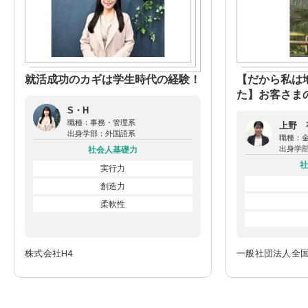
就活成功のカギは学生時代の経験！
【だから私は
た】お客さま
頼される銀行
S・H
職種：
事務・管理系
上野 
出身学部：
外国語系
職種：
出身学
社会人基礎力
社
実行力
創造力
柔軟性
株式会社H4
一般社団法人全