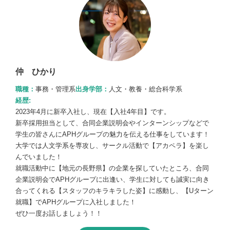
仲 ひかり
職種：
事務・管理系
出身学部：
人文・教養・総合科学系
経歴:
2023年4月に新卒入社し、現在【入社4年目】です。
新卒採用担当として、合同企業説明会やインターンシップなどで
学生の皆さんにAPHグループの魅力を伝える仕事をしています！
大学では人文学系を専攻し、サークル活動で【アカペラ】を楽し
んでいました！
就職活動中に【地元の長野県】の企業を探していたところ、合同
企業説明会でAPHグループに出逢い、学生に対しても誠実に向き
合ってくれる【スタッフのキラキラした姿】に感動し、【Uターン
就職】でAPHグループに入社しました！
ぜひ一度お話しましょう！！