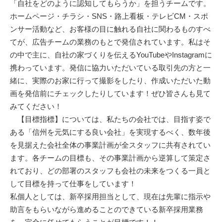
「自社をどのように認知してもらうか」を担うチームです。
ホームページ・チラシ・SNS・路上看板・テレビCM・スポ
ンサー活動など、お客様の目に触れる自社に関わるものすべ
てが、広告チームの業務のもとで発信されています。私はそ
の中で主に、自社の家づくりを伝えるYouTubeやInstagramに
携わっています。発信に協力いただいている取引先の方と一
緒に、実際のお家に行って撮影をしたり、作成いただいた動
画を発信前にチェックしたりしています！ぜひ皆さんも見て
みてください！
【目標指標】については、私たちの会社では、目指す姿で
ある「信州を元気にする良い会社」を実現するべく、数年後
を見据えた会社全体の事業計画が全スタッフに共有されてい
ます。各チームの目標も、その事業計画から逆算して策定さ
れており、どの部署のスタッフも会社の未来をつくる一員と
して目標を持って仕事をしています！
私個人としては、新卒採用担当として、現在は先輩に指示や
助言をもらいながら進めることのできている新卒採用業務