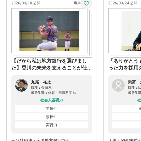
2026/03/10 公開
2026/03/24 公開
【だから私は地方銀行を選びまし
「ありがとう
た】香川の未来を支えることが仕事
った力を採用
の「原動力」
丸尾 祐太
乗富 
職種：
金融系
職種：
出身学部：
体育・健康科学系
出身学
社会人基礎力
社
主体性
規律性
実行力
一般社団法人全国地方銀行協会
大黒天物産株式