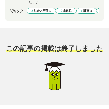
たこと
関連タグ：
社会人基礎力
主体性
計画力
自
この記事の掲載は終了しました