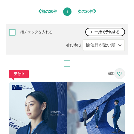
前の20件
次の20件
1
一括チェックを入れる
一括で予約する
並び替え
受付中