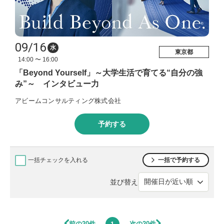
09/16
水
東京都
14:00 〜 16:00
「Beyond Yourself」～大学生活で育てる“自分の強
み”～ インタビュー力
アビームコンサルティング株式会社
予約する
一括チェックを入れる
一括で予約する
並び替え
前の20件
次の20件
1