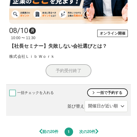
08/10
月
オンライン開催
10:00 〜 11:30
【社長セミナー】失敗しない会社選びとは？
株式会社Ｌｉｂ Ｗｏｒｋ
予約受付終了
一括チェックを入れる
一括で予約する
並び替え
前の20件
次の20件
1