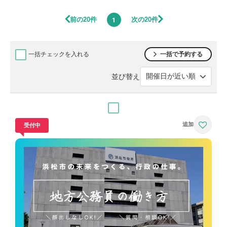
前の20件
次の20件
1
一括チェックを入れる
一括で予約する
並び替え
受付中