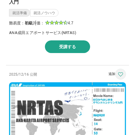
入門
就活準備
就活ノウハウ
難易度：
初級
評価：
4.7
ANA成田エアポートサービス(NRTAS)
受講する
2025/12/16 公開