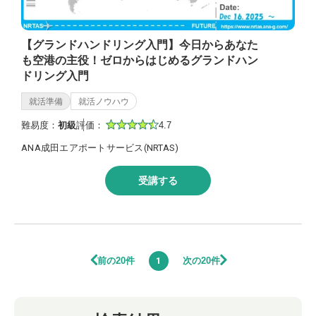
【グランドハンドリング入門】今日からあなた
も空港の主役！ゼロからはじめるグランドハン
ドリング入門
就活準備
就活ノウハウ
難易度：
初級
評価：
4.7
ANA成田エアポートサービス(NRTAS)
受講する
前の20件
次の20件
1