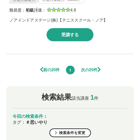
難易度：
初級
評価：
4.8
ノアインドアステージ(株)【テニススクール・ノア】
受講する
前の20件
次の20件
1
検索結果
1
該当講座
件
今回の検索条件
：
タグ：
＃思いやり
検索条件を変更