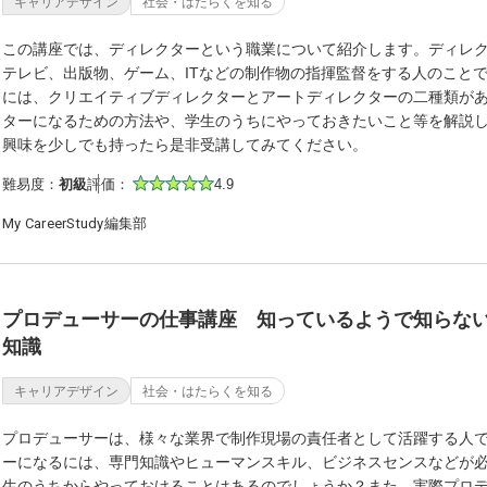
キャリアデザイン
社会・はたらくを知る
この講座では、ディレクターという職業について紹介します。ディレ
テレビ、出版物、ゲーム、ITなどの制作物の指揮監督をする人のこと
には、クリエイティブディレクターとアートディレクターの二種類が
ターになるための方法や、学生のうちにやっておきたいこと等を解説
興味を少しでも持ったら是非受講してみてください。
難易度：
初級
評価：
4.9
My CareerStudy編集部
プロデューサーの仕事講座 知っているようで知らな
知識
キャリアデザイン
社会・はたらくを知る
プロデューサーは、様々な業界で制作現場の責任者として活躍する人
ーになるには、専門知識やヒューマンスキル、ビジネスセンスなどが
生のうちからやっておけることはあるのでしょうか？また、実際プロ