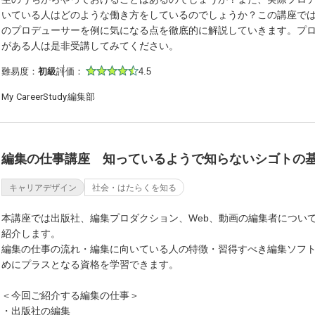
いている人はどのような働き方をしているのでしょうか？この講座で
のプロデューサーを例に気になる点を徹底的に解説していきます。プ
がある人は是非受講してみてください。
難易度：
初級
評価：
4.5
My CareerStudy編集部
編集の仕事講座 知っているようで知らないシゴトの
キャリアデザイン
社会・はたらくを知る
本講座では出版社、編集プロダクション、Web、動画の編集者につい
紹介します。
編集の仕事の流れ・編集に向いている人の特徴・習得すべき編集ソフ
めにプラスとなる資格を学習できます。
＜今回ご紹介する編集の仕事＞
・出版社の編集