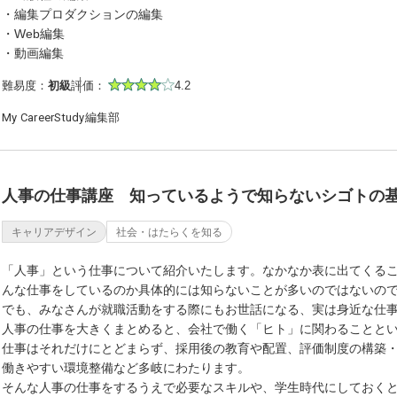
・編集プロダクションの編集
・Web編集
・動画編集
難易度：
初級
評価：
4.2
My CareerStudy編集部
人事の仕事講座 知っているようで知らないシゴトの
キャリアデザイン
社会・はたらくを知る
「人事」という仕事について紹介いたします。なかなか表に出てくる
んな仕事をしているのか具体的には知らないことが多いのではないの
でも、みなさんが就職活動をする際にもお世話になる、実は身近な仕
人事の仕事を大きくまとめると、会社で働く「ヒト」に関わることと
仕事はそれだけにとどまらず、採用後の教育や配置、評価制度の構築
働きやすい環境整備など多岐にわたります。
そんな人事の仕事をするうえで必要なスキルや、学生時代にしておく