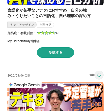
言語化が苦手なアナタにおすすめ！自分の強
み・やりたいことの言語化、自己理解の深め方
キャリアデザイン
自己啓発
難易度：
初級
評価：
4.6
My CareerStudy編集部
受講する
2026/03/06 公開