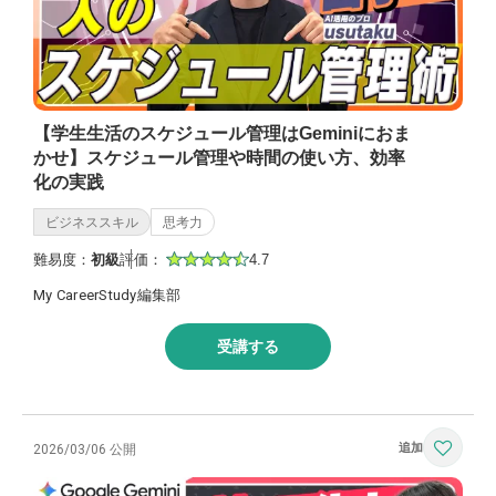
【学生生活のスケジュール管理はGeminiにおま
かせ】スケジュール管理や時間の使い方、効率
化の実践
ビジネススキル
思考力
難易度：
初級
評価：
4.7
My CareerStudy編集部
受講する
2026/03/06 公開