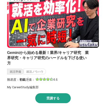
Geminiから始める最新！業界/キャリア研究 業
界研究・キャリア研究のハードルを下げる使い
方
就活準備
就活ノウハウ
難易度：
初級
評価：
4.6
My CareerStudy編集部
受講する