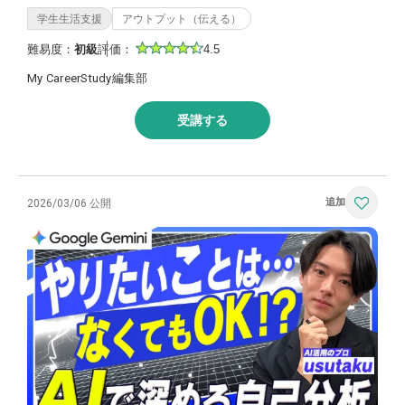
学生生活支援
アウトプット（伝える）
難易度：
初級
評価：
4.5
My CareerStudy編集部
受講する
2026/03/06 公開