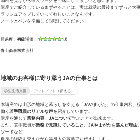
動画を見ながら個人ワークを一緒にして欲しいと思います。
講座でご紹介しているまずやることは、実は就活の最後までずっと大
ラッシュアップしていって欲しいことなんです。
ノートとペンを準備して視聴してください！
難易度：
初級
評価：
4.8
青山商事株式会社
地域のお客様に寄り添うJAの仕事とは
学生生活支援
アウトプット（伝える）
本講座では山形の地域と暮らしを支える「JAやまがた」の仕事内容、
働く
若手職員のリアルな声
を紹介しています。
講座を通じて
業務内容
、
JAについて
学ぶことが出来ます。
また、若手職員が
業務で意識していること
、
JAやまがたを選んだ理由
ソード
など
自身の経験を交えながら等身大の言葉でお伝えします。