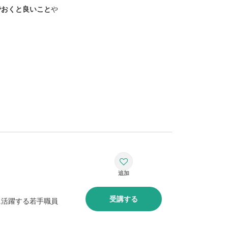
でおくと良いこと
や
受講する
に活躍する若手職員
。