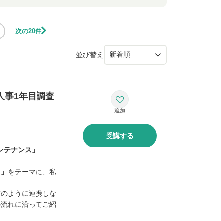
次の20件
並び替え
人事1年目調査
受講する
ンテナンス」
？
？」
をテーマに、私
どのように連携しな
の流れに沿ってご紹