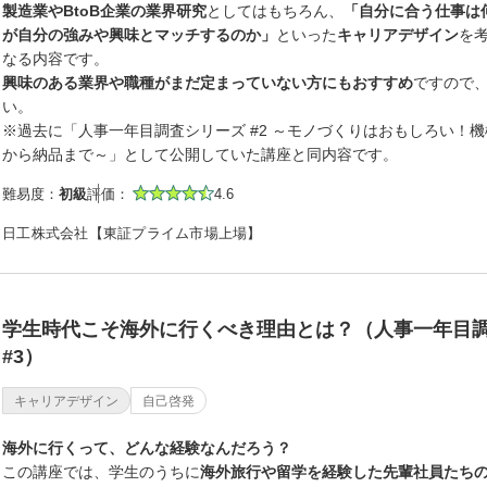
製造業やBtoB企業の業界研究
としてはもちろん、
「自分に合う仕事は
が自分の強みや興味とマッチするのか」
といった
キャリアデザイン
を
なる内容です。
興味のある業界や職種がまだ定まっていない方にもおすすめ
ですので
い。
※過去に「人事一年目調査シリーズ #2 ～モノづくりはおもしろい！
から納品まで～」として公開していた講座と同内容です。
難易度：
初級
評価：
4.6
日工株式会社【東証プライム市場上場】
学生時代こそ海外に行くべき理由とは？（人事一年目
#3）
キャリアデザイン
自己啓発
海外に行くって、どんな経験なんだろう？
この講座では、学生のうちに
海外旅行や留学を経験した先輩社員たち