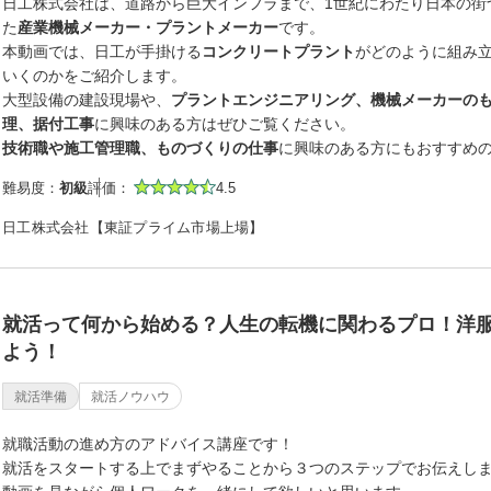
日工株式会社は、道路から巨大インフラまで、1世紀にわたり日本の街
た
産業機械メーカー・プラントメーカー
です。
本動画では、日工が手掛ける
コンクリートプラント
がどのように組み
いくのかをご紹介します。
大型設備の建設現場や、
プラントエンジニアリング、機械メーカーの
理、据付工事
に興味のある方はぜひご覧ください。
技術職や施工管理職、ものづくりの仕事
に興味のある方にもおすすめ
難易度：
初級
評価：
4.5
日工株式会社【東証プライム市場上場】
就活って何から始める？人生の転機に関わるプロ！洋
よう！
就活準備
就活ノウハウ
就職活動の進め方のアドバイス講座です！
就活をスタートする上でまずやることから３つのステップでお伝えし