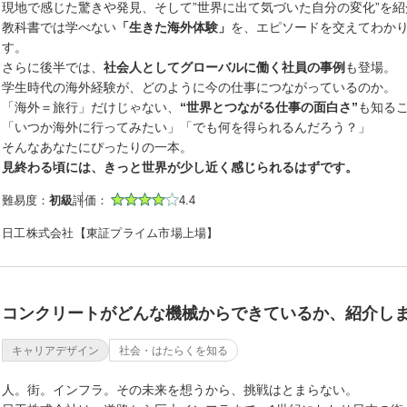
現地で感じた驚きや発見、そして”世界に出て気づいた自分の変化”を
教科書では学べない
「生きた海外体験」
を、エピソードを交えてわか
す。
さらに後半では、
社会人としてグローバルに働く社員の事例
も登場。
学生時代の海外経験が、どのように今の仕事につながっているのか。
「海外＝旅行」だけじゃない、
“世界とつながる仕事の面白さ”
も知る
「いつか海外に行ってみたい」「でも何を得られるんだろう？」
そんなあなたにぴったりの一本。
見終わる頃には、きっと世界が少し近く感じられるはずです。
難易度：
初級
評価：
4.4
日工株式会社【東証プライム市場上場】
コンクリートがどんな機械からできているか、紹介し
キャリアデザイン
社会・はたらくを知る
人。街。インフラ。その未来を想うから、挑戦はとまらない。