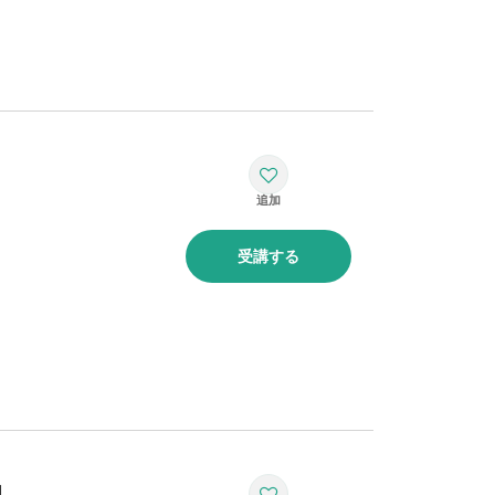
？
受講する
」