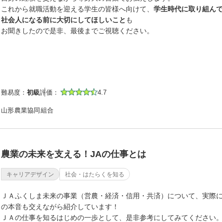
これから就職活動を迎える学生の皆様へ向けて、
学生時代に取り組ん
社会人になる前に大切にしてほしいこと
も
お聞きしたので是非、最後までご視聴ください。
難易度：
初級
評価：
4.7
山形農業協同組合
農業の未来を支える！JAの仕事とは
キャリアデザイン
社会・はたらくを知る
ＪＡふくしま未来の事業（営農・経済・信用・共済）について、実際
の本音も交えながら紹介しています！
ＪＡの仕事を知るはじめの一歩として、是非参考にしてみてください