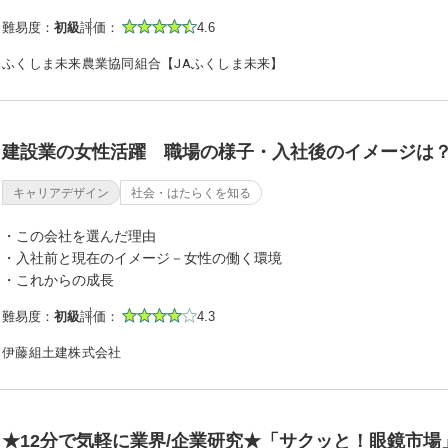
難易度：
初級
評価：
4.6
ふくしま未来農業協同組合【JAふくしま未来】
建設業の女性活躍 職場の様子・入社後のイメージは
キャリアデザイン
社会・はたらくを知る
・この会社を選んだ理由
・入社前と現在のイメージ－女性の働く環境
・これからの成長
難易度：
初級
評価：
4.3
伊藤組土建株式会社
★12分で気軽に業界/企業研究★「サクッと！眼鏡市場