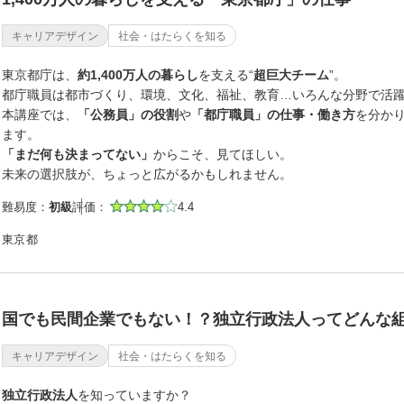
キャリアデザイン
社会・はたらくを知る
東京都庁は、
約1,400万人の暮らし
を支える“
超巨大チーム
”。
都庁職員は都市づくり、環境、文化、福祉、教育…いろんな分野で活
本講座では、
「公務員」の役割
や
「都庁職員」の仕事・働き方
を分か
ます。
「まだ何も決まってない」
からこそ、見てほしい。
未来の選択肢が、ちょっと広がるかもしれません。
難易度：
初級
評価：
4.4
東京都
国でも民間企業でもない！？独立行政法人ってどんな
キャリアデザイン
社会・はたらくを知る
独立行政法人
を知っていますか？