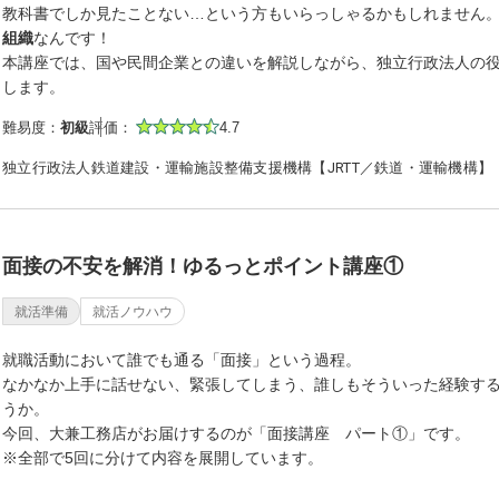
教科書でしか見たことない…という方もいらっしゃるかもしれません
組織
なんです！
本講座では、国や民間企業との違いを解説しながら、独立行政法人の
します。
難易度：
初級
評価：
4.7
独立行政法人鉄道建設・運輸施設整備支援機構【JRTT／鉄道・運輸機構】
面接の不安を解消！ゆるっとポイント講座①
就活準備
就活ノウハウ
就職活動において誰でも通る「面接」という過程。
なかなか上手に話せない、緊張してしまう、誰しもそういった経験す
うか。
今回、大兼工務店がお届けするのが「面接講座 パート①」です。
※全部で5回に分けて内容を展開しています。