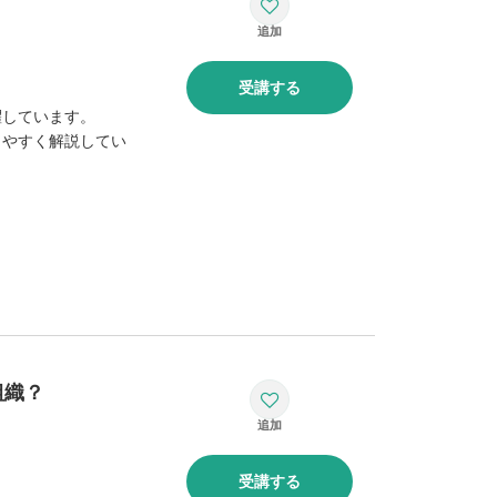
受講する
躍しています。
りやすく解説してい
組織？
受講する