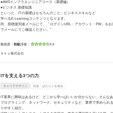
●AWSインフラエンジニアコース（基礎編）
●ビジネス 基礎知識
といった、ITの基礎はもちろんのこと、ビジネススキルなど
学べるE-Learningコンテンツとなります。
尚、視聴後別途メールにて、「ログインURL・アカウント・PW」をお
でメールにてご確認ください。"
難易度：
初級
評価：
4.6
Ｓｋｙ株式会社
ITを支える3つの力
キャリアデザイン
社会・はたらくを知る
IT業界に興味はあるけど、どこから学べばいいか分からない、そんな
プログラミング、ネットワーク、セキュリティなど、業界で求められ
りやすく紹介。