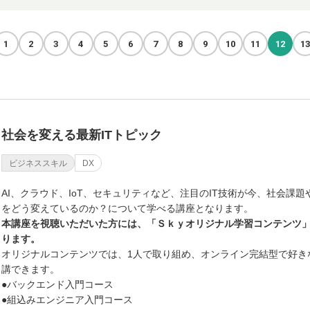
1
2
3
4
5
6
7
8
9
10
11
12
13
社会を変える最新ITトピック
ビジネススキル
DX
AI、クラウド、IoT、セキュリティなど、注目のIT技術が今、社会課
をどう変えているのか？について学べる講座となります。
本講座を視聴いただいた方には、「Ｓｋｙオリジナル学習コンテンツ
ります。
オリジナルコンテンツでは、1人で取り組め、オンライン完結型で好き
講できます。
●バックエンド入門コース
●組込みエンジニア入門コース