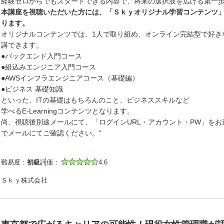
経験ゼロからでもスタートできる内容で、将来の選択肢を広げる第一
本講座を視聴いただいた方には、「Ｓｋｙオリジナル学習コンテンツ
ります。
オリジナルコンテンツでは、1人で取り組め、オンライン完結型で好き
講できます。
●バックエンド入門コース
●組込みエンジニア入門コース
●AWSインフラエンジニアコース（基礎編）
●ビジネス 基礎知識
といった、ITの基礎はもちろんのこと、ビジネススキルなど
学べるE-Learningコンテンツとなります。
尚、視聴後別途メールにて、「ログインURL・アカウント・PW」をお
でメールにてご確認ください。"
難易度：
初級
評価：
4.6
Ｓｋｙ株式会社