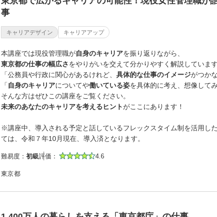
東京都で広がるキャリアの可能性！現役女性管理職が
事
キャリアデザイン
キャリアアップ
本講座では現役管理職が
自身のキャリア
を振り返りながら、
東京都の仕事の幅広さ
をやりがいを交えて分かりやすく解説していま
「公務員や行政に関心があるけれど、
具体的な仕事のイメージ
がつか
「
自身のキャリア
についてや
働いている姿
を具体的に考え、想像して
そんな方はぜひこの講座をご覧ください。
未来のあなたのキャリアを考えるヒント
がここにあります！
※講座中、導入される予定と話しているフレックスタイム制を活用した
ては、令和７年10月現在、導入済となります。
難易度：
初級
評価：
4.6
東京都
1,400万人の暮らしを支える「東京都庁」の仕事