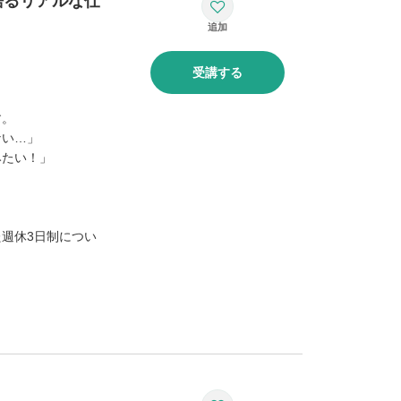
語るリアルな仕
受講する
す。
ない…」
みたい！」
週休3日制につい