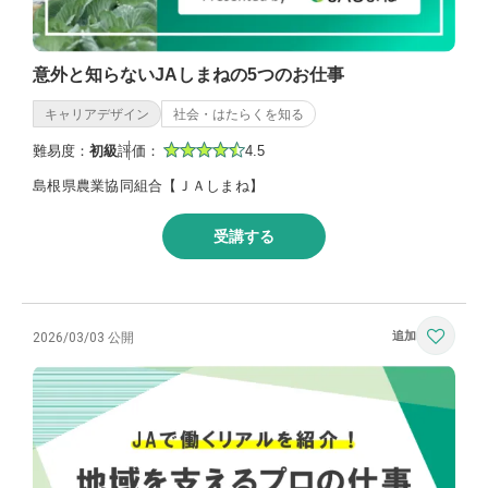
意外と知らないJAしまねの5つのお仕事
キャリアデザイン
社会・はたらくを知る
難易度：
初級
評価：
4.5
島根県農業協同組合【ＪＡしまね】
受講する
2026/03/03 公開