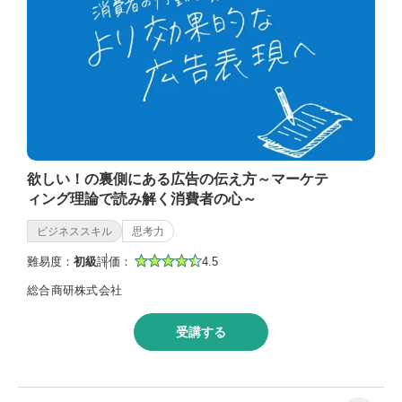
欲しい！の裏側にある広告の伝え方～マーケテ
ィング理論で読み解く消費者の心～
ビジネススキル
思考力
難易度：
初級
評価：
4.5
総合商研株式会社
受講する