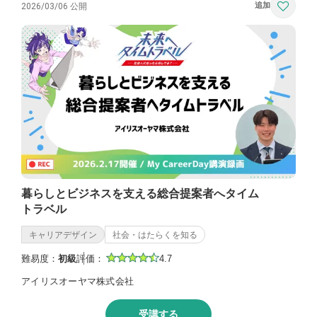
2026/03/06 公開
暮らしとビジネスを支える総合提案者へタイム
トラベル
キャリアデザイン
社会・はたらくを知る
難易度：
初級
評価：
4.7
アイリスオーヤマ株式会社
受講する