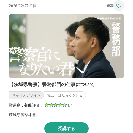
2026/02/27 公開
【茨城県警察】警務部門の仕事について
キャリアデザイン
社会・はたらくを知る
難易度：
初級
評価：
4.7
茨城県警察本部
受講する