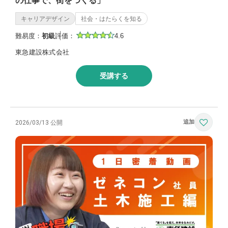
の仕事で、街をつくる」
キャリアデザイン
社会・はたらくを知る
難易度：
初級
評価：
4.6
東急建設株式会社
受講する
2026/03/13 公開