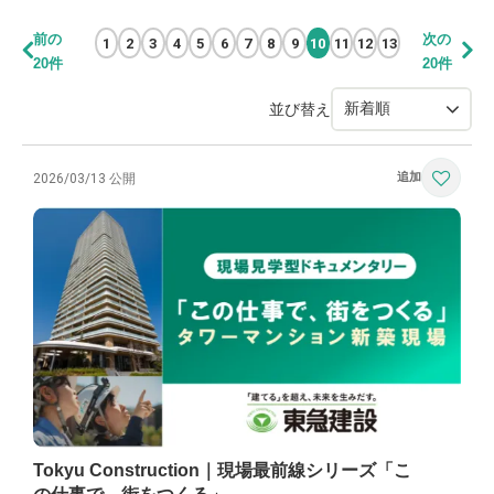
前の
次の
1
2
3
4
5
6
7
8
9
10
11
12
13
20件
20件
並び替え
2026/03/13 公開
Tokyu Construction｜現場最前線シリーズ「こ