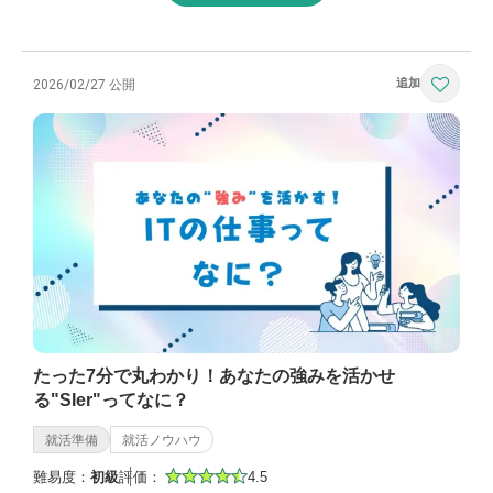
2026/02/27 公開
たった7分で丸わかり！あなたの強みを活かせ
る"SIer"ってなに？
就活準備
就活ノウハウ
難易度：
初級
評価：
4.5