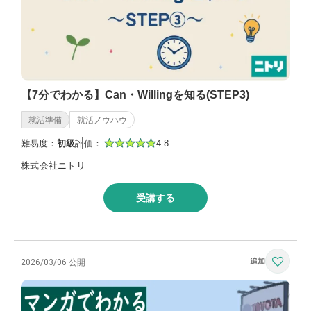
【7分でわかる】Can・Willingを知る(STEP3)
就活準備
就活ノウハウ
難易度：
初級
評価：
4.8
株式会社ニトリ
受講する
2026/03/06 公開