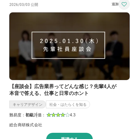
2026/03/03 公開
【座談会】広告業界ってどんな感じ？先輩4人が
本音で答える、仕事と日常のホント
キャリアデザイン
社会・はたらくを知る
難易度：
初級
評価：
4.3
総合商研株式会社