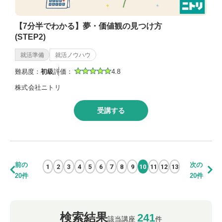
【7分半でわかる】夢・価値観の見つけ方
(STEP2)
就活準備
就活ノウハウ
難易度：
初級
評価：
4.8
株式会社ニトリ
受講する
前の
次の
1
2
3
4
5
6
7
8
9
10
11
12
13
20件
20件
検索結果
241
該当講座
件