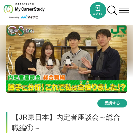
受講する
【JR東日本】内定者座談会～総合
職編①～