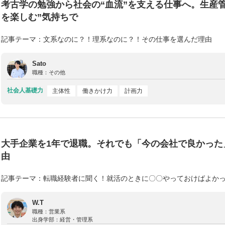
考古学の勉強から社会の“血流”を支える仕事へ。生産
を楽しむ”気持ちで
記事テーマ：文系なのに？！理系なのに？！その仕事を選んだ理由
Sato
職種：
その他
社会人基礎力
主体性
働きかけ力
計画力
大手企業を1年で退職。それでも「今の会社で良かった
由
記事テーマ：転職経験者に聞く！就活のときに〇〇やっておけばよか
W.T
職種：
営業系
出身学部：
経営・管理系