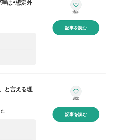
管理は“想定外
記事を読む
」と言える理
った
記事を読む