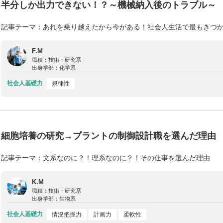
半分しか出力できない！？～機械納入後のトラブル～
記事テーマ：あれを乗り越えたから今がある！社会人生活で最もきつ
F.M
職種：
技術・研究系
出身学部：
化学系
社会人基礎力
規律性
細胞培養の研究→プラントの制御設計職を選んだ理由
記事テーマ：文系なのに？！理系なのに？！その仕事を選んだ理由
K.M
職種：
技術・研究系
出身学部：
生物系
社会人基礎力
情況把握力
計画力
柔軟性