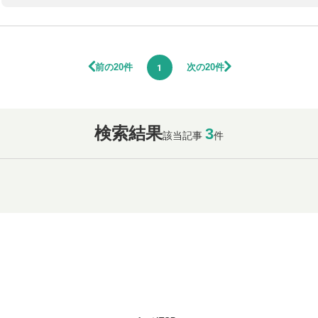
前の20件
次の20件
1
検索結果
3
該当記事
件