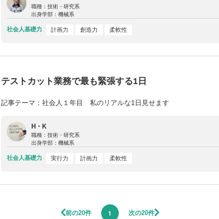
職種：
技術・研究系
出身学部：
機械系
社会人基礎力
計画力
創造力
柔軟性
テストカット業務で最も緊張する1日
記事テーマ：社会人１年目 私のリアルな1日見せます
H・K
職種：
技術・研究系
出身学部：
機械系
社会人基礎力
実行力
計画力
柔軟性
前の20件
次の20件
1