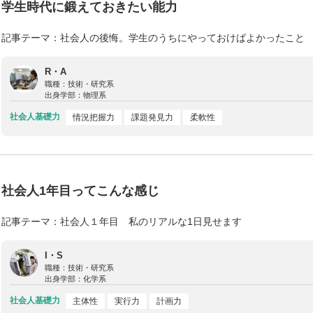
学生時代に鍛えておきたい能力
記事テーマ：社会人の後悔。学生のうちにやっておけばよかったこと
R・A
職種：
技術・研究系
出身学部：
物理系
社会人基礎力
情況把握力
課題発見力
柔軟性
社会人1年目ってこんな感じ
記事テーマ：社会人１年目 私のリアルな1日見せます
I・S
職種：
技術・研究系
出身学部：
化学系
社会人基礎力
主体性
実行力
計画力