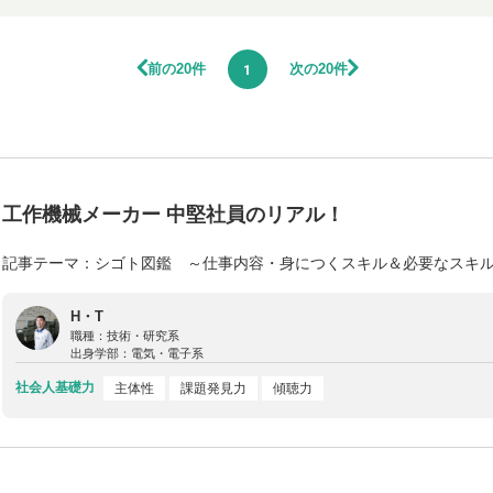
前の20件
次の20件
1
工作機械メーカー 中堅社員のリアル！
記事テーマ：シゴト図鑑 ～仕事内容・身につくスキル＆必要なスキ
H・T
職種：
技術・研究系
出身学部：
電気・電子系
社会人基礎力
主体性
課題発見力
傾聴力