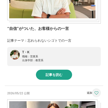
“自信”がついた、お客様からの一言
記事テーマ：忘れられないシゴトでの一言
T・K
職種：
営業系
出身学部：
教育系
記事を読む
2026/05/22 公開