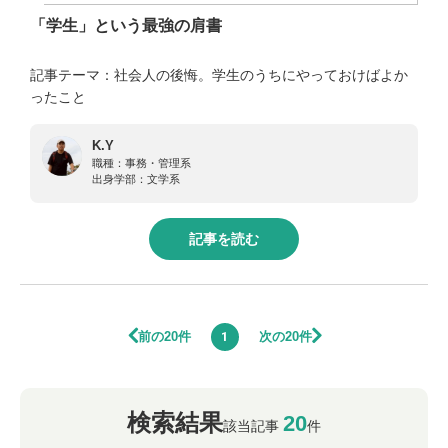
「学生」という最強の肩書
記事テーマ：社会人の後悔。学生のうちにやっておけばよか
ったこと
K.Y
職種：
事務・管理系
出身学部：
文学系
記事を読む
前の20件
次の20件
1
検索結果
20
該当記事
件