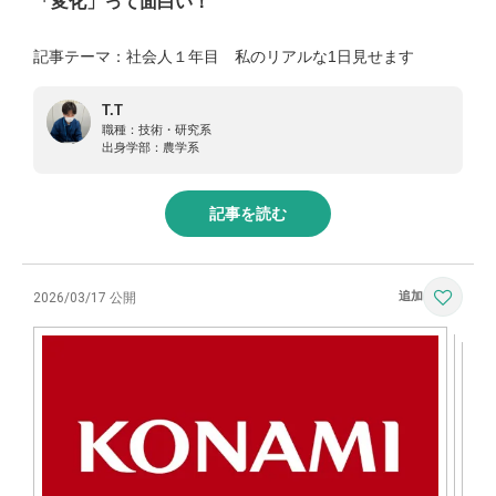
「変化」って面白い！
記事テーマ：社会人１年目 私のリアルな1日見せます
T.T
職種：
技術・研究系
出身学部：
農学系
記事を読む
2026/03/17 公開