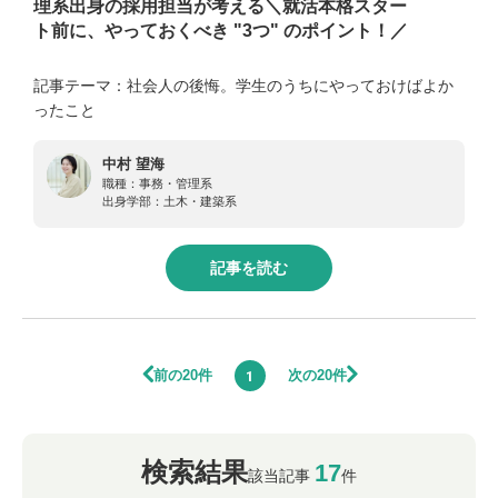
理系出身の採用担当が考える＼就活本格スター
ト前に、やっておくべき "3つ" のポイント！／
記事テーマ：社会人の後悔。学生のうちにやっておけばよか
ったこと
中村 望海
職種：
事務・管理系
出身学部：
土木・建築系
記事を読む
前の20件
次の20件
1
検索結果
17
該当記事
件