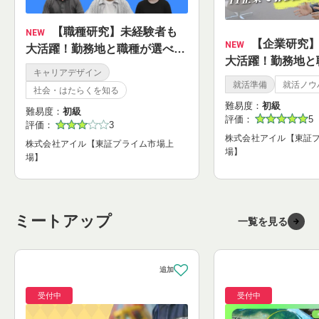
【職種研究】未経験者も
NEW
【企業研究】未経験者も
NEW
大活躍！勤務地と職種が選べる
大活躍！勤務地と
IT企業の営業職を知ろう
キャリアデザイン
東証プライム市場
就活準備
就活ノウ
社会・はたらくを知る
とは？！
難易度：
初級
難易度：
初級
評価：
5
評価：
3
株式会社アイル【東証
株式会社アイル【東証プライム市場上
場】
場】
ミートアップ
一覧を見る
受付中
受付中