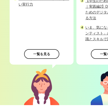
【学生のための
い実行力
｜実践編2】D
ためのデジタ
る方法
いま、気にな
ンティスト」
識とスキルで
一覧を見る
一覧