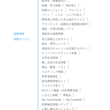
医学生・研修医向け
転職・求人情報
海外求人
転職エージェント
アルバイト
パート
ミドル・シニアの求人
障害者に特化した求人紹介サービス
フリーランス・副業向け業務委託案件
福祉・介護の転職／パート
進路情報
高校生の進路情報
情報サービス
求人情報まとめサイト
総合・専門ニュース
高校生のチャレンジを応援するサイト
ティーンマーケティング支援
大学生活情報
働く女性の生活情報
雑誌・書籍・ソフト
ウエディング情報
世界遺産検定
総合農業情報サイト
マイナビ子育て
ECサイト構築・D2C事業支援
ふるさと納税
博覧会
My CareerStudy
My CareerID
医療施設情報メディア
お買い物サポートメディア