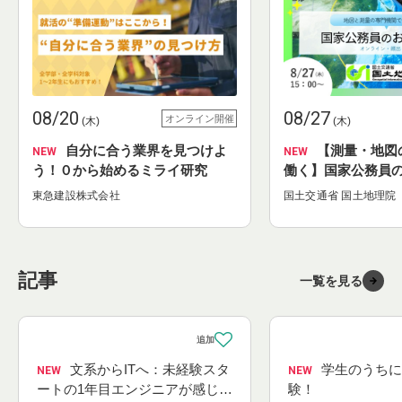
08/20
08/27
オンライン開催
(木)
(木)
自分に合う業界を見つけよ
【測量・地図の専門機関で
NEW
NEW
う！０から始めるミライ研究
働く】国家公務員
（事務系）
東急建設株式会社
国土交通省 国土地理院
記事
一覧を見る
文系からITへ：未経験スタ
学生のうちにたくさん経
NEW
NEW
ートの1年目エンジニアが感じた
験！