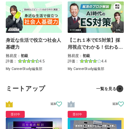
身近な生活で役立つ社会人
【これ１本でES対策】採
基礎力
用視点でわかる！伝わるエ
ントリーシートの書き方
難易度：
初級
難易度：
初級
評価：
4.5
評価：
4.4
My CareerStudy編集部
My CareerStudy編集部
ミートアップ
一覧を見る
1
2
受付中
受付中