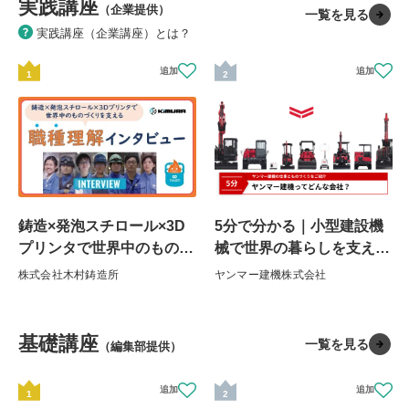
実践講座
（企業提供）
一覧を見る
実践講座（企業講座）とは？
1
2
鋳造×発泡スチロール×3D
5分で分かる｜小型建設機
プリンタで世界中のものづ
械で世界の暮らしを支え
くりを支える職種理解イン
る。 ヤンマー建機ってど
株式会社木村鋳造所
ヤンマー建機株式会社
タビュー
んな会社？
基礎講座
一覧を見る
（編集部提供）
1
2