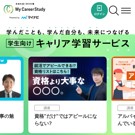
講座
講座
事の魅
資格"だけ"ではアピールにな
アルバ
らない?
んでい