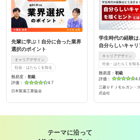
学生時代の経験は
先輩に学ぶ！自分に合った業界
自分らしいキャリ
選択のポイント
トとは？
キャリアデザイン
キャリアデザイン
社会・はたらくを知る
社会・はたらくを知る
難易度：
初級
難易度：
初級
評価：
4.
評価：
4.7
三菱ＵＦＪモルガン・
日本製薬工業協会
式会社
テーマに沿って