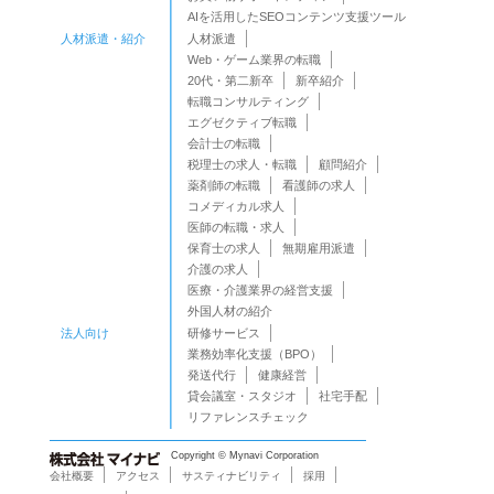
AIを活用したSEOコンテンツ支援ツール
人材派遣・紹介
人材派遣
Web・ゲーム業界の転職
20代・第二新卒
新卒紹介
転職コンサルティング
エグゼクティブ転職
会計士の転職
税理士の求人・転職
顧問紹介
薬剤師の転職
看護師の求人
コメディカル求人
医師の転職・求人
保育士の求人
無期雇用派遣
介護の求人
医療・介護業界の経営支援
外国人材の紹介
法人向け
研修サービス
業務効率化支援（BPO）
発送代行
健康経営
貸会議室・スタジオ
社宅手配
リファレンスチェック
Copyright © Mynavi Corporation
会社概要
アクセス
サスティナビリティ
採用