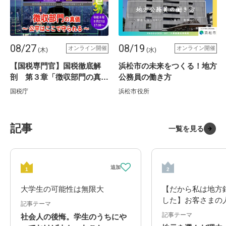
08/27
08/19
オンライン開催
オンライン開催
(木)
(水)
【国税専門官】国税徹底解
浜松市の未来をつくる！地方
剖 第３章「徴収部門の真価
公務員の働き方
～公平はここで守られる～」
国税庁
浜松市役所
（東京局開催）
記事
一覧を見る
1
2
大学生の可能性は無限大
【だから私は地方
した】お客さまの
記事テーマ
い、信頼される銀
記事テーマ
社会人の後悔。学生のうちにや