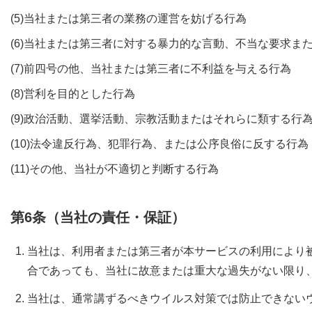
(5)
当社または第三者の業務の運営を妨げる行為
(6)
当社または第三者に対する暴力的な言動、不当な要求ま
(7)
前四号の他、当社または第三者に不利益を与える行為
(8)
営利を目的とした行為
(9)
政治活動、選挙活動、宗教活動またはそれらに類する行
(10)
法令違反行為、犯罪行為、または公序良俗に反する行為
(11)
その他、当社が不適切と判断する行為
第6条（当社の責任・保証）
当社は、利用者または第三者が本サービスの利用により
合であっても、当社に故意または重大な過失がない限り
当社は、通常講ずるべきウイルス対策では防止できない